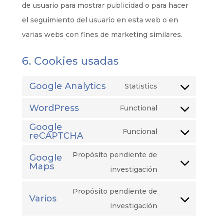
de usuario para mostrar publicidad o para hacer
el seguimiento del usuario en esta web o en
varias webs con fines de marketing similares.
6. Cookies usadas
Google Analytics
Statistics
Consent
WordPress
to
Functional
Consent
service
Google
to
Funcional
reCAPTCHA
google-
Consent
service
analytics
to
Propósito pendiente de
Google
wordpress
Maps
service
Consent
investigación
google-
to
Propósito pendiente de
recaptcha
Varios
service
Consent
investigación
google-