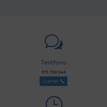
w
Teléfono
971 730 546
LLamar
}